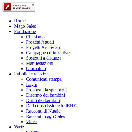
Home
Mago Sales
Fondazione
Chi siamo
Progetti Attuali
Progetti Archiviati
Campagne ed iniziative
Sostegni a distanza
Manifestazioni
Giornalino
Pubbliche relazioni
Comunicati stampa
Loghi
Propaganda spettacoli
Disarmo dei bambini
Diritti dei bambini
Dalla trasmissione le IENE
Racconti di Natale
Racconti mago Sales
Video
Varie