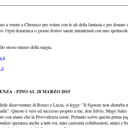
o a venire a Cherasco per volare con le ali della fantasia e per donare 
ro. Ogni domenica o giorno festivo sarete intrattenuti con uno spettacolo
allo stesso museo della magia.
.it
it
NZA - FINO AL 28 MARZO 2015
le disavventure di Renzo e Lucia, si legge: "Il Signore non disturba mai
grande". Questo è vero ed successo proprio a me, don Silvio, Mago Sales 
ato con mano che la Provvidenza esiste. Pertanto scrivo questa prima pa
fondere speranza anche a tutti voi, miei carissimi collaboratori, amici e be