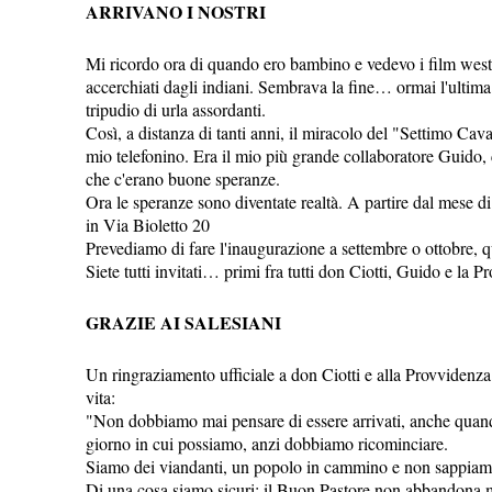
ARRIVANO I NOSTRI
Mi ricordo ora di quando ero bambino e vedevo i film wester
accerchiati dagli indiani. Sembrava la fine… ormai l'ultim
tripudio di urla assordanti.
Così, a distanza di tanti anni, il miracolo del "Settimo Cava
mio telefonino. Era il mio più grande collaboratore Guido
che c'erano buone speranze.
Ora le speranze sono diventate realtà. A partire dal mese 
in Via Bioletto 20
Prevediamo di fare l'inaugurazione a settembre o ottobre, qu
Siete tutti invitati… primi fra tutti don Ciotti, Guido e la P
GRAZIE AI SALESIANI
Un ringraziamento ufficiale a don Ciotti e alla Provvidenza
vita:
"Non dobbiamo mai pensare di essere arrivati, anche quand
giorno in cui possiamo, anzi dobbiamo ricominciare.
Siamo dei viandanti, un popolo in cammino e non sappiam
Di una cosa siamo sicuri: il Buon Pastore non abbandona m