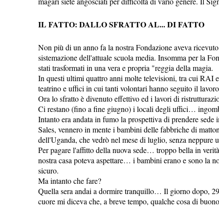
magari siete angosciati per difficoltà di vario genere. Il Sig
IL FATTO: DALLO SFRATTO AL... DI FATTO
Non più di un anno fa la nostra Fondazione aveva ricevuto lo
sistemazione dell'attuale scuola media. Insomma per la Fond
stati trasformati in una vera e propria "reggia della magia.
In questi ultimi quattro anni molte televisioni, tra cui RAI
teatrino e uffici in cui tanti volontari hanno seguito il lav
Ora lo sfratto è divenuto effettivo ed i lavori di ristrutturaz
Ci restano (fino a fine giugno) i locali degli uffici… ingomb
Intanto era andata in fumo la prospettiva di prendere sede i
Sales, vennero in mente i bambini delle fabbriche di matton
dell'Uganda, che vedrò nel mese di luglio, senza neppure un
Per pagare l'affitto della nuova sede… troppo bella in verit
nostra casa poteva aspettare… i bambini erano e sono la no
sicuro.
Ma intanto che fare?
Quella sera andai a dormire tranquillo… Il giorno dopo, 29 
cuore mi diceva che, a breve tempo, qualche cosa di buono 