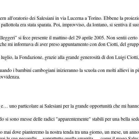
n all'oratorio dei Salesiani in via Lucerna a Torino. Ebbene la proiezi
a pallottola era stata sparata. Poi, improvviso, da lontano, si sentiva
lleggeri" si fece presente il mattino del 29 aprile 2005. Non sentii certo
, che mi informava di aver preso appuntamento con don Ciotti, del grup
di luglio, la Fondazione, grazie alla grande generosità di don Luigi Ci
ando i bambini cambogiani inizieranno la scuola con molti allievi in più
rovvidenza.
 e… uno particolare ai Salesiani per la grande opportunità che mi hanno 
o si sono messe delle radici "apparentemente" stabili per una bella se
o mai dove pianteremo la nostra tenda tra una giorno, un mese, un an
ai le sue pecorelle… soprattutto quella smarrita…. come il mago Sales