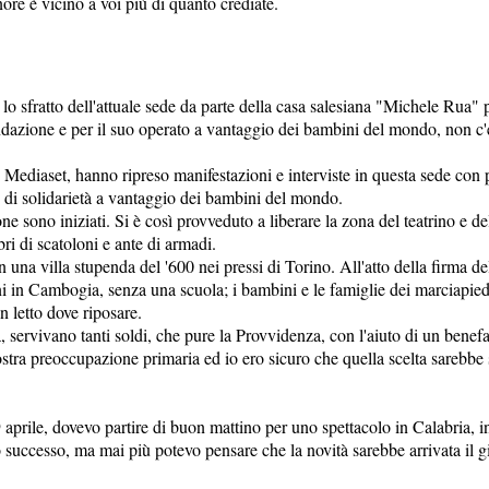
nore è vicino a voi più di quanto crediate.
 sfratto dell'attuale sede da parte della casa salesiana "Michele Rua" p
azione e per il suo operato a vantaggio dei bambini del mondo, non c'era
 e Mediaset, hanno ripreso manifestazioni e interviste in questa sede con
oro di solidarietà a vantaggio dei bambini del mondo.
ione sono iniziati. Si è così provveduto a liberare la zona del teatrino e de
ri di scatoloni e ante di armadi.
n una villa stupenda del '600 nei pressi di Torino. All'atto della firma 
i in Cambogia, senza una scuola; i bambini e le famiglie dei marciapiedi
 letto dove riposare.
à, servivano tanti soldi, che pure la Provvidenza, con l'aiuto di un bene
stra preoccupazione primaria ed io ero sicuro che quella scelta sarebbe
aprile, dovevo partire di buon mattino per uno spettacolo in Calabria, in
successo, ma mai più potevo pensare che la novità sarebbe arrivata il 