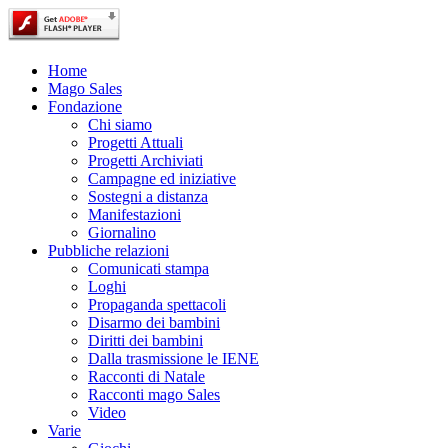
Home
Mago Sales
Fondazione
Chi siamo
Progetti Attuali
Progetti Archiviati
Campagne ed iniziative
Sostegni a distanza
Manifestazioni
Giornalino
Pubbliche relazioni
Comunicati stampa
Loghi
Propaganda spettacoli
Disarmo dei bambini
Diritti dei bambini
Dalla trasmissione le IENE
Racconti di Natale
Racconti mago Sales
Video
Varie