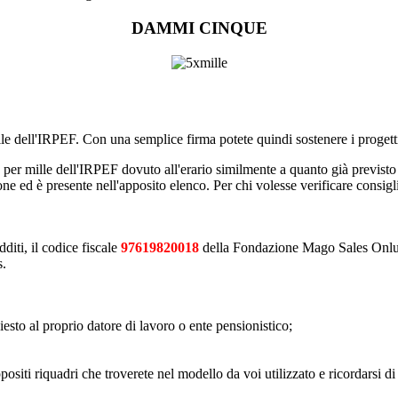
DAMMI CINQUE
ille dell'IRPEF. Con una semplice firma potete quindi sostenere i prog
5 per mille dell'IRPEF dovuto all'erario similmente a quanto già previsto 
 ed è presente nell'apposito elenco. Per chi volesse verificare consigliam
diti, il codice fiscale
97619820018
della Fondazione Mago Sales Onlus e d
s.
esto al proprio datore di lavoro o ente pensionistico;
ppositi riquadri che troverete nel modello da voi utilizzato e ricordarsi