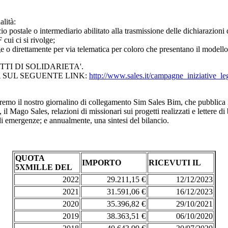
lità:
 postale o intermediario abilitato alla trasmissione delle dichiarazioni 
cui ci si rivolge;
e o direttamente per via telematica per coloro che presentano il modello a
TTI DI SOLIDARIETA'.
A SUL SEGUENTE LINK:
http://www.sales.it/campagne_iniziative_le
ieremo il nostro giornalino di collegamento Sim Sales Bim, che pubblica ini
il Mago Sales, relazioni di missionari sui progetti realizzati e lettere di 
e di emergenze; e annualmente, una sintesi del bilancio.
QUOTA
IMPORTO
RICEVUTI IL
5XMILLE DEL
2022
29.211,15 €
12/12/2023
2021
31.591,06 €
16/12/2023
2020
35.396,82 €
29/10/2021
2019
38.363,51 €
06/10/2020