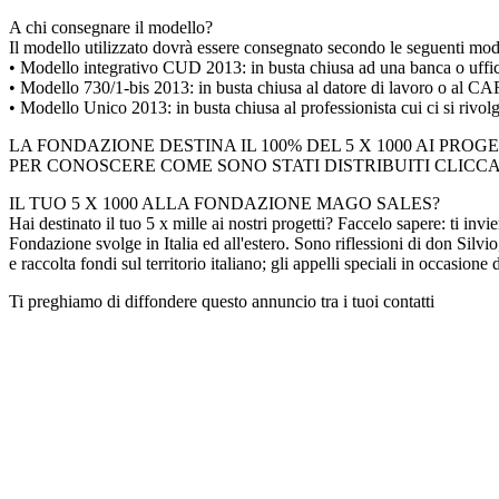
A chi consegnare il modello?
Il modello utilizzato dovrà essere consegnato secondo le seguenti moda
• Modello integrativo CUD 2013: in busta chiusa ad una banca o ufficio
• Modello 730/1-bis 2013: in busta chiusa al datore di lavoro o al CAF 
• Modello Unico 2013: in busta chiusa al professionista cui ci si rivolg
LA FONDAZIONE DESTINA IL 100% DEL 5 X 1000 AI PROGE
PER CONOSCERE COME SONO STATI DISTRIBUITI CLICC
IL TUO 5 X 1000 ALLA FONDAZIONE MAGO SALES?
Hai destinato il tuo 5 x mille ai nostri progetti? Faccelo sapere: ti inv
Fondazione svolge in Italia ed all'estero. Sono riflessioni di don Silvio, 
e raccolta fondi sul territorio italiano; gli appelli speciali in occasion
Ti preghiamo di diffondere questo annuncio tra i tuoi contatti