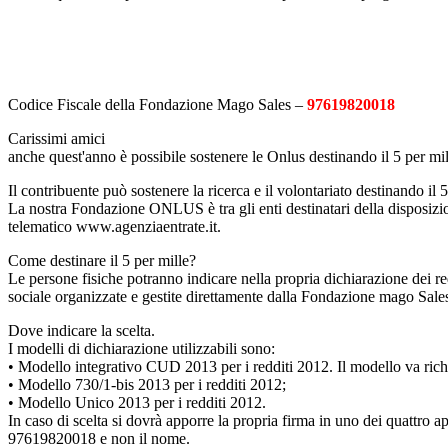
Codice Fiscale della Fondazione Mago Sales –
97619820018
Carissimi amici
anche quest'anno è possibile sostenere le Onlus destinando il 5 per m
Il contribuente può sostenere la ricerca e il volontariato destinando il 
La nostra Fondazione ONLUS è tra gli enti destinatari della disposizione
telematico www.agenziaentrate.it.
Come destinare il 5 per mille?
Le persone fisiche potranno indicare nella propria dichiarazione dei red
sociale organizzate e gestite direttamente dalla Fondazione mago Sale
Dove indicare la scelta.
I modelli di dichiarazione utilizzabili sono:
• Modello integrativo CUD 2013 per i redditi 2012. Il modello va richi
• Modello 730/1-bis 2013 per i redditi 2012;
• Modello Unico 2013 per i redditi 2012.
In caso di scelta si dovrà apporre la propria firma in uno dei quattro a
97619820018 e non il nome.