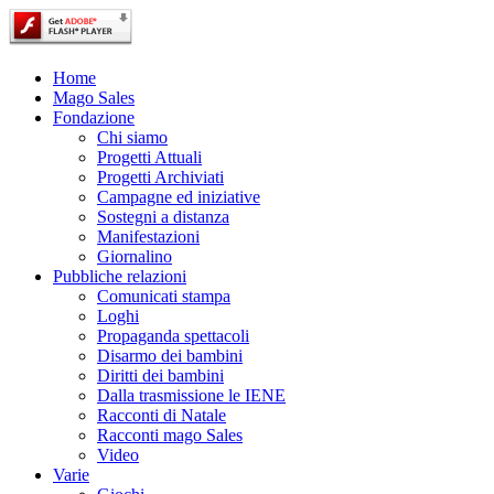
Home
Mago Sales
Fondazione
Chi siamo
Progetti Attuali
Progetti Archiviati
Campagne ed iniziative
Sostegni a distanza
Manifestazioni
Giornalino
Pubbliche relazioni
Comunicati stampa
Loghi
Propaganda spettacoli
Disarmo dei bambini
Diritti dei bambini
Dalla trasmissione le IENE
Racconti di Natale
Racconti mago Sales
Video
Varie