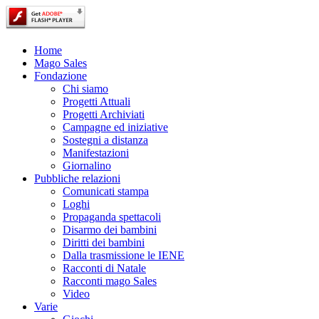
Home
Mago Sales
Fondazione
Chi siamo
Progetti Attuali
Progetti Archiviati
Campagne ed iniziative
Sostegni a distanza
Manifestazioni
Giornalino
Pubbliche relazioni
Comunicati stampa
Loghi
Propaganda spettacoli
Disarmo dei bambini
Diritti dei bambini
Dalla trasmissione le IENE
Racconti di Natale
Racconti mago Sales
Video
Varie