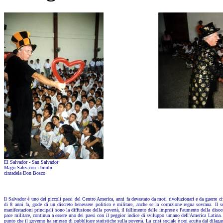
El Salvador - San Salvador
Mago Sales con i bimbi
cintadela Don Bosco
Il Salvador è uno dei piccoli paesi del Centro America, anni fa devastato da moti rivoluzionari e da guerre ci
di 8 anni fa, gode di un discreto benessere politico e militare, anche se la corruzione regna sovrana. Il se
manifestazioni principali sono la diffusione della povertà, il fallimento delle imprese e l'aumento della diso
pace militare, continua a essere uno dei paesi con il peggior indice di sviluppo umano dell'America Latina. L
punto che il governo ha smesso di pubblicare statistiche sulla povertà. La crisi sociale è poi acuita dal dilag