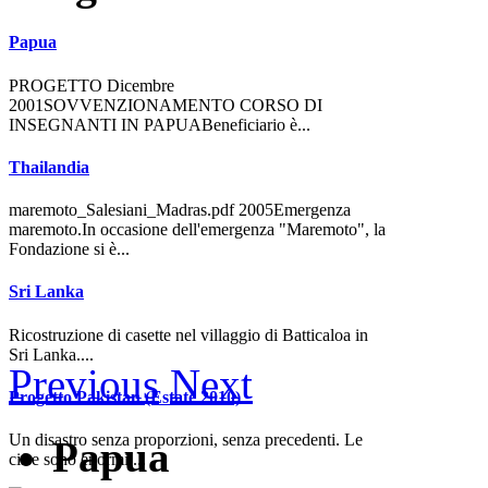
Papua
PROGETTO Dicembre
2001SOVVENZIONAMENTO CORSO DI
INSEGNANTI IN PAPUABeneficiario è...
Thailandia
maremoto_Salesiani_Madras.pdf 2005Emergenza
maremoto.In occasione dell'emergenza "Maremoto", la
Fondazione si è...
Sri Lanka
Ricostruzione di casette nel villaggio di Batticaloa in
Sri Lanka....
Previous
Next
Progetto Pakistan (Estate 2010)
Un disastro senza proporzioni, senza precedenti. Le
Papua
cifre sono enormi....