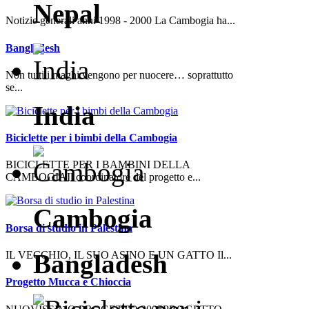
Nepal
Notizie generali anni 1998 - 2000 La Cambogia ha...
Bangladesh
Non tutti i maghi vengono per nuocere… soprattutto
se...
India
Biciclette per i bimbi della Cambogia
BICICLETTE PER I BAMBINI DELLA
CAMBOGIAIl coordinatore del progetto e...
Cambogia
Borsa di studio in Palestina
Bangladesh
IL VECCHIO, IL SUO ASINO E UN GATTO Il...
Progetto Mucca e Chioccia