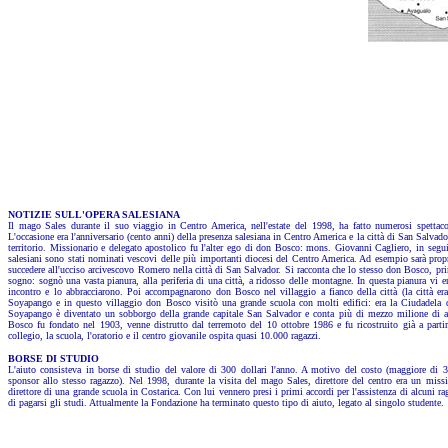
NOTIZIE SULL'OPERA SALESIANA
Il mago Sales durante il suo viaggio in Centro America, nell'estate del 1998, ha fatto numerosi spettaco
L'occasione era l'anniversario (cento anni) della presenza salesiana in Centro America e la città di San Salvado
territorio. Missionario e delegato apostolico fu l'alter ego di don Bosco: mons. Giovanni Cagliero, in segui
salesiani sono stati nominati vescovi delle più importanti diocesi del Centro America. Ad esempio sarà pro
succedere all'ucciso arcivescovo Romero nella città di San Salvador. Si racconta che lo stesso don Bosco, pr
sogno: sognò una vasta pianura, alla periferia di una città, a ridosso delle montagne. In questa pianura vi 
incontro e lo abbracciarono. Poi accompagnarono don Bosco nel villaggio a fianco della città (la città er
Soyapango e in questo villaggio don Bosco visitò una grande scuola con molti edifici: era la Ciudadela 
Soyapango è diventato un sobborgo della grande capitale San Salvador e conta più di mezzo milione di ab
Bosco fu fondato nel 1903, venne distrutto dal terremoto del 10 ottobre 1986 e fu ricostruito già a parti
collegio, la scuola, l'oratorio e il centro giovanile ospita quasi 10.000 ragazzi.
BORSE DI STUDIO
L'aiuto consisteva in borse di studio del valore di 300 dollari l'anno. A motivo del costo (maggiore di 3
sponsor allo stesso ragazzo). Nel 1998, durante la visita del mago Sales, direttore del centro era un missio
direttore di una grande scuola in Costarica. Con lui vennero presi i primi accordi per l'assistenza di alcuni r
di pagarsi gli studi. Attualmente la Fondazione ha terminato questo tipo di aiuto, legato al singolo studente.