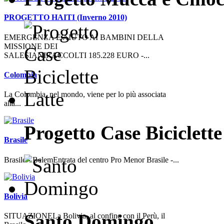
PROGETTO HAITI (Inverno 2010)
EMERGENZA E AIUTO AI BAMBINI DELLA
MISSIONE DEI
SALESIANIRACCOLTI 185.228 EURO -...
Colombia
La Colombia, nel mondo, viene per lo più associata
alla...
Progetto Case Biciclette
Brasile
Brasile - BelemEntrata del centro Pro Menor Brasile -...
Bolivia
Santo Domingo
SITUAZIONELa Bolivia, al confine con il Perù, il