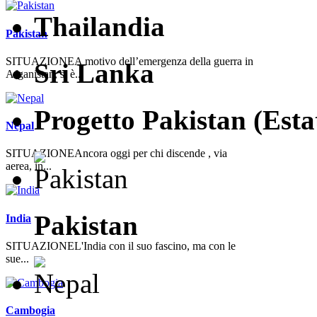
Thailandia
Pakistan
SITUAZIONEA motivo dell’emergenza della guerra in
Sri Lanka
Afganistan, si è...
Progetto Pakistan (Esta
Nepal
SITUAZIONEAncora oggi per chi discende , via
aerea, in...
Pakistan
India
SITUAZIONEL'India con il suo fascino, ma con le
sue...
Cambogia