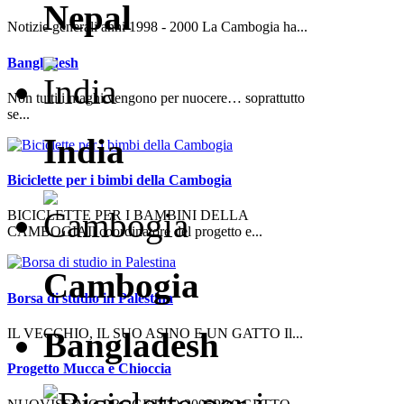
Nepal
Notizie generali anni 1998 - 2000 La Cambogia ha...
Bangladesh
Non tutti i maghi vengono per nuocere… soprattutto
se...
India
Biciclette per i bimbi della Cambogia
BICICLETTE PER I BAMBINI DELLA
CAMBOGIAIl coordinatore del progetto e...
Cambogia
Borsa di studio in Palestina
Bangladesh
IL VECCHIO, IL SUO ASINO E UN GATTO Il...
Progetto Mucca e Chioccia