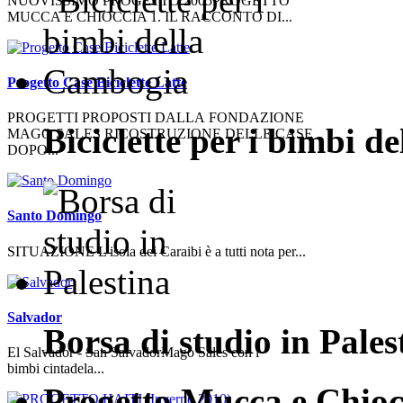
NUOVISSIMO PROGETTO 2005PROGETTO
MUCCA E CHIOCCIA 1. IL RACCONTO DI...
Progetto Case Biciclette Latte
PROGETTI PROPOSTI DALLA FONDAZIONE
Biciclette per i bimbi 
MAGO SALES RICOSTRUZIONE DELLE CASE
DOPO...
Santo Domingo
SITUAZIONE L'isola dei Caraibi è a tutti nota per...
Salvador
Borsa di studio in Pales
El Salvador - San SalvadorMago Sales con i
bimbi cintadela...
Progetto Mucca e Chioc