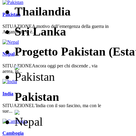
Thailandia
Pakistan
SITUAZIONEA motivo dell’emergenza della guerra in
Sri Lanka
Afganistan, si è...
Progetto Pakistan (Esta
Nepal
SITUAZIONEAncora oggi per chi discende , via
aerea, in...
Pakistan
India
SITUAZIONEL'India con il suo fascino, ma con le
sue...
Cambogia